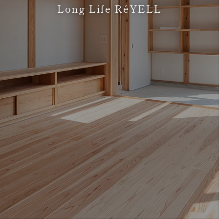
Long Life RéYELL