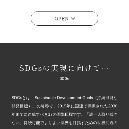
2001年
本社社屋増築
OPEN
2002年
建替注文住宅事業開始
大路展示場OPEN
安全協力会発足
2004年
SDGsの実現に向けて…
リフォーム部門設立
2005年
エールコーポレーション株式会社へ社名変更
SDGsとは「Sustainable Development Goals（持続可能な
2007年
開発目標）」の略称で、2015年に国連で採択された2030
守山住宅展示場OPEN
年までに達成すべき17の国際目標です。「誰一人取り残さ
ない」持続可能でよりよい世界を目指すための世界共通の
2008年