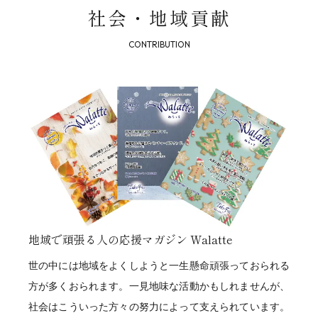
社会・地域貢献
2016年
守山住宅展示場建替え
オーナー様感謝祭に約1000人の来場
2018年
イオンモール草津ショールームをモール棟1階へ移設
2019年
新築引渡し1000棟達成
2021年
部署統合のため守山住宅展示場閉鎖・本社改装
地域で頑張る人の応援マガジン Walatte
2022年
世の中には地域をよくしようと一生懸命頑張っておられる
ロゴ・経営理念を刷新
方が多くおられます。一見地味な活動かもしれませんが、
ルース建築設計デザイン開設
社会はこういった方々の努力によって支えられています。