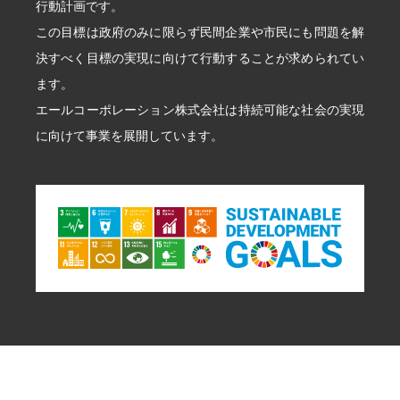
行動計画です。
イオンモール草津ショールームOPEN
この目標は政府のみに限らず民間企業や市民にも問題を解
建築士事務所登録
決すべく目標の実現に向けて行動することが求められてい
2010年
ます。
オーナー様感謝祭やニコニコファーム開始
エールコーポレーション株式会社は持続可能な社会の実現
に向けて事業を展開しています。
2011年
ソーラー事業展開
新築引き渡し500棟達成
2012年
守山住宅展示場建替え
2014年
創業25周年記念講演会開催
2015年
代表取締役社長に平田昌宏就任