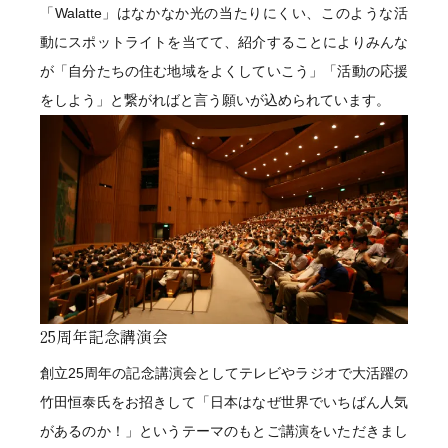
「Walatte」はなかなか光の当たりにくい、このような活
2023年
動にスポットライトを当てて、紹介することによりみんな
イオンモール草津ショールームをリノベーション専門店と
してリニューアルオープン
が「自分たちの住む地域をよくしていこう」「活動の応援
インテリア・家具販売事業開始
をしよう」と繋がればと言う願いが込められています。
2025年
イオンモール草津ショールーム閉鎖
栗東市坊袋に予約制スタジオオープン
25周年記念講演会
創立25周年の記念講演会としてテレビやラジオで大活躍の
竹田恒泰氏をお招きして「日本はなぜ世界でいちばん人気
があるのか！」というテーマのもとご講演をいただきまし